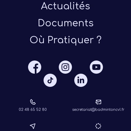
Actualités
Documents
Où Pratiquer ?
Présen
Les 
Notre
Ré
02 48 65 52 80
secretariat@badmintoncvl.fr