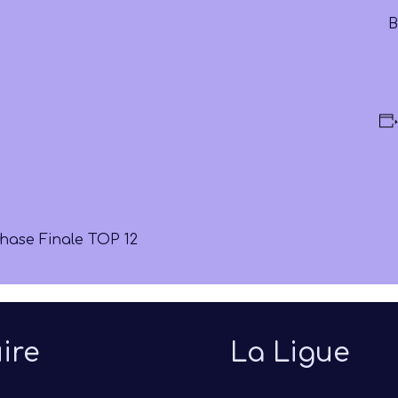
B
hase Finale TOP 12
ire
La Ligue