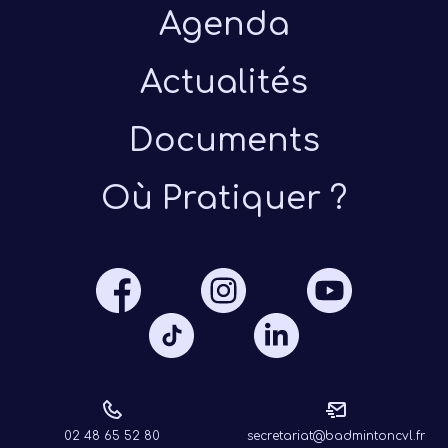
Agenda
Actualités
Documents
Présen
Où Pratiquer ?
Les 
Notre
Ré
02 48 65 52 80
secretariat@badmintoncvl.fr