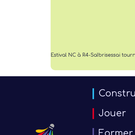
Estival NC à R4-Salbris
essai tour
Constru
Jouer
Former