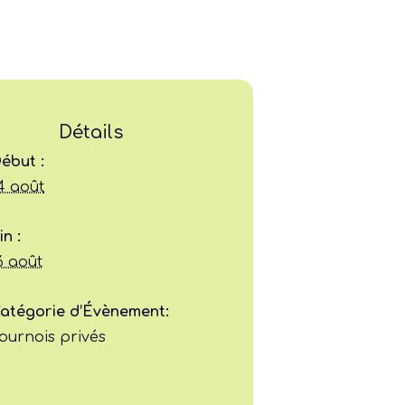
Détails
ébut :
Ligue
4 août
Construire
in :
6 août
Jouer
atégorie d’Évènement:
Former
ournois privés
Progresser