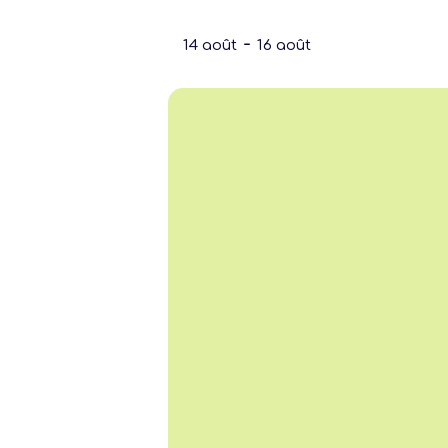
-
14 août
16 août
Notre dernière
Assemblée Gé
2026