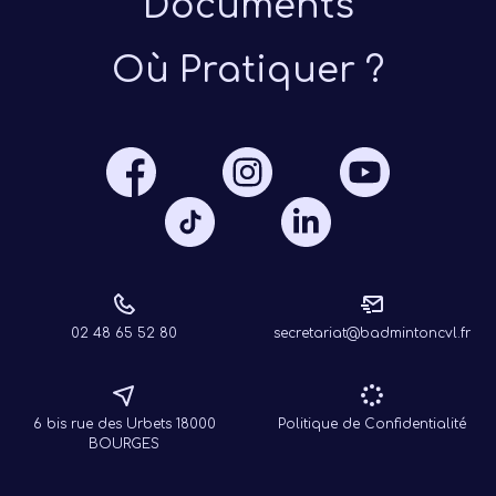
Documents
Où Pratiquer ?
Présen
Les 
Notre
Ré
02 48 65 52 80
secretariat@badmintoncvl.fr
6 bis rue des Urbets 18000
Politique de Confidentialité
BOURGES