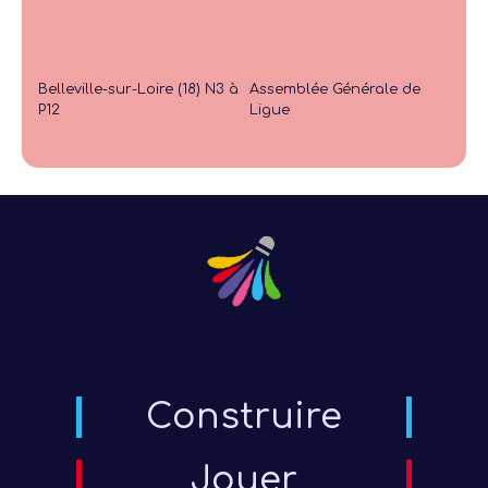
Belleville-sur-Loire (18) N3 à
Assemblée Générale de
P12
Ligue
Construire
Jouer