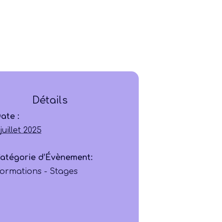
Ligue
Détails
Construire
ate :
 juillet 2025
Jouer
atégorie d’Évènement:
ormations - Stages
Former
Progresser