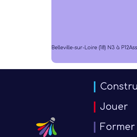
Belleville-sur-Loire (18) N3 à P12
As
Constru
Jouer
Former