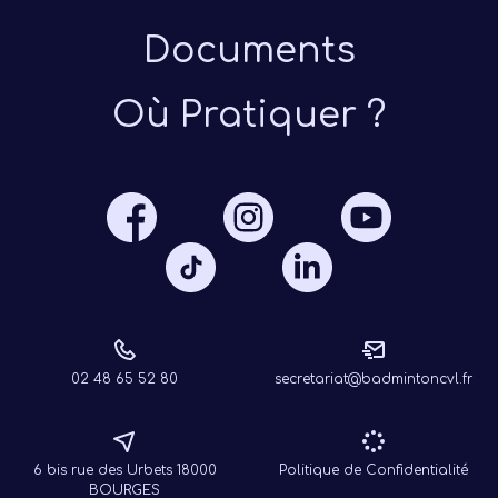
Documents
Où Pratiquer ?
Présen
Les 
Notre
Ré
02 48 65 52 80
secretariat@badmintoncvl.fr
6 bis rue des Urbets 18000
Politique de Confidentialité
BOURGES