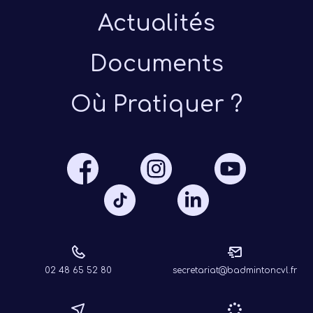
Actualités
Documents
Où Pratiquer ?
Présen
Les 
Notre
Ré
02 48 65 52 80
secretariat@badmintoncvl.fr