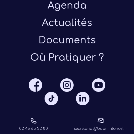
Agenda
Actualités
Documents
Présen
Où Pratiquer ?
Les 
Notre
Ré
02 48 65 52 80
secretariat@badmintoncvl.fr