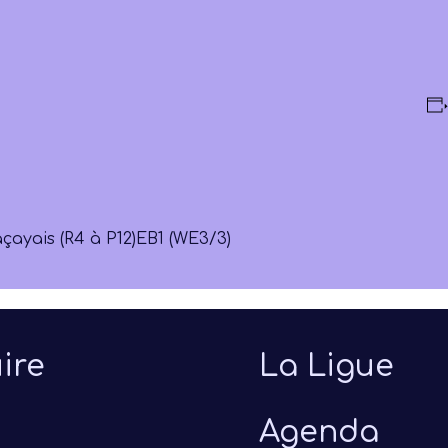
çayais (R4 à P12)
EB1 (WE3/3)
ire
La Ligue
Agenda