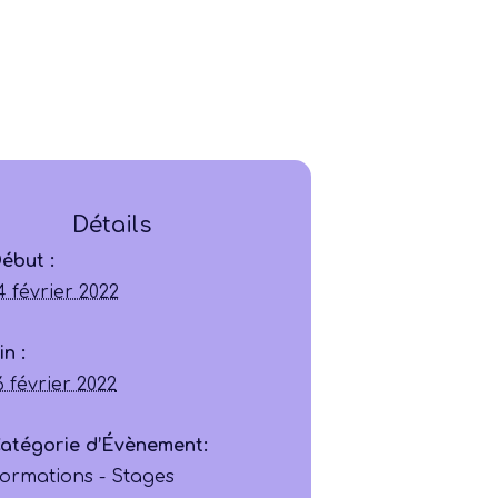
Détails
Ligue
ébut :
4 février 2022
Construire
in :
Jouer
6 février 2022
Former
atégorie d’Évènement:
ormations - Stages