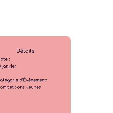
Ligue
Détails
Construire
ate :
0 janvier
Jouer
atégorie d’Évènement:
ompétitions Jeunes
Former
Progresser