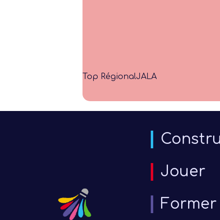
Top Régional
JALA
Constru
Jouer
Former