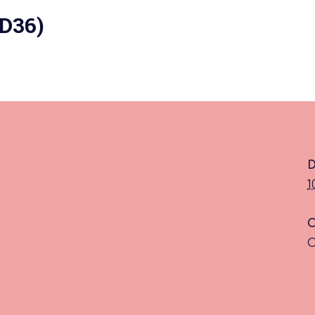
D36)
 actu :
nérale
D
1
C
C