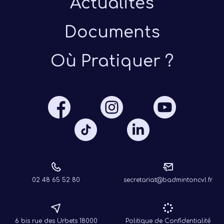
Actualités
Documents
Où Pratiquer ?
Présen
Les 
Notre
Ré
02 48 65 52 80
secretariat@badmintoncvl.fr
6 bis rue des Urbets 18000
Politique de Confidentialité