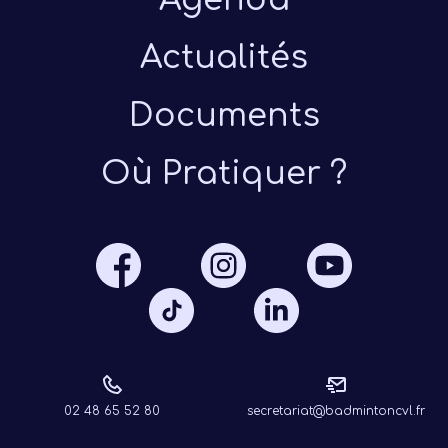
Actualités
Documents
Où Pratiquer ?
Présen
Les 
Notre
Ré
02 48 65 52 80
secretariat@badmintoncvl.fr