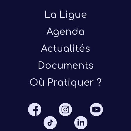
La Ligue
Agenda
Actualités
Présen
Documents
Les 
Où Pratiquer ?
Notre
Ré