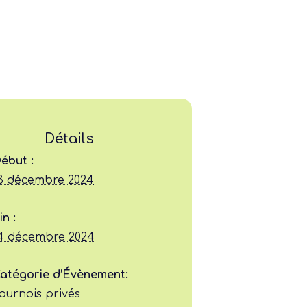
Détails
Ligue
ébut :
3 décembre 2024
Construire
in :
Jouer
4 décembre 2024
Former
atégorie d’Évènement:
ournois privés