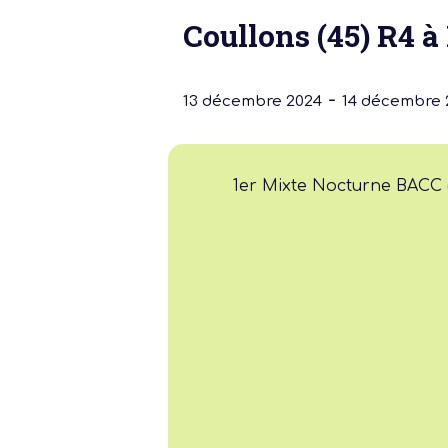
Coullons (45) R4 à
-
13 décembre 2024
14 décembre 
Notre dernière
1er Mixte Nocturne BACC (
Assemblée Gé
2026