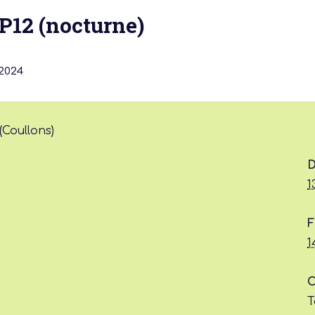
 P12 (nocturne)
2024
 actu :
Coullons)
nérale
D
1
F
1
C
T