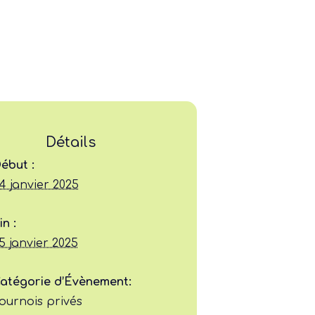
Détails
ébut :
4 janvier 2025
Ligue
in :
Construire
5 janvier 2025
Jouer
atégorie d’Évènement:
ournois privés