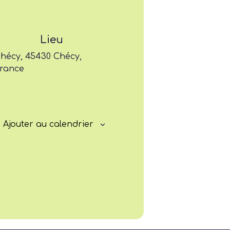
Former
Progresser
Lieu
hécy, 45430 Chécy,
Rayonner
rance
Ajouter au calendrier