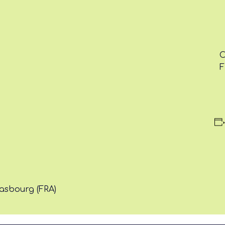
C
F
rasbourg (FRA)