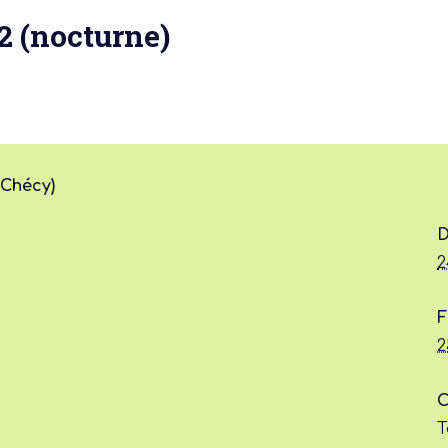
2 (nocturne)
(Chécy)
 actu :
D
2
nérale
F
2
C
T