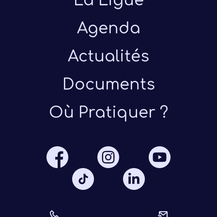
La Ligue
Agenda
Actualités
Documents
Présen
Où Pratiquer ?
Les 
Notre
Ré