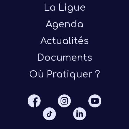
La Ligue
Agenda
Actualités
Documents
Présen
Où Pratiquer ?
Les 
Notre
Ré