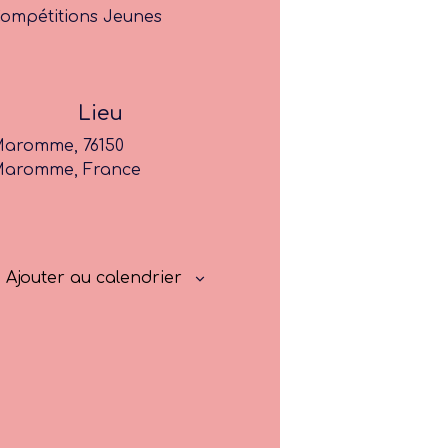
ompétitions Jeunes
Former
Progresser
Lieu
Rayonner
aromme, 76150
aromme, France
Ajouter au calendrier