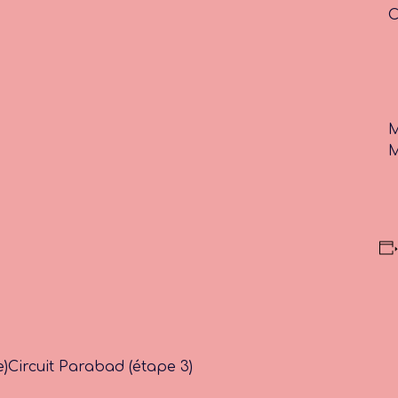
C
M
M
e)
Circuit Parabad (étape 3)