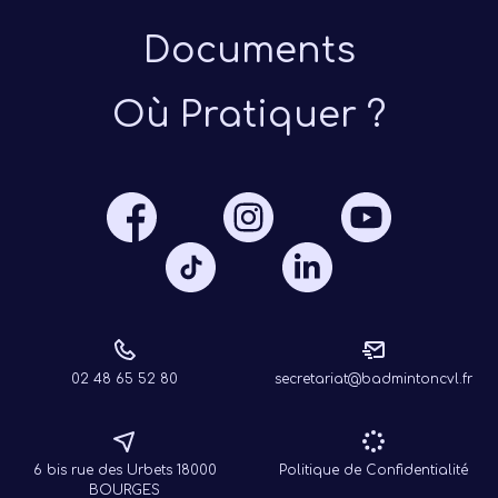
Documents
Où Pratiquer ?
Présen
Les 
Notre
Ré
02 48 65 52 80
secretariat@badmintoncvl.fr
6 bis rue des Urbets 18000
Politique de Confidentialité
BOURGES