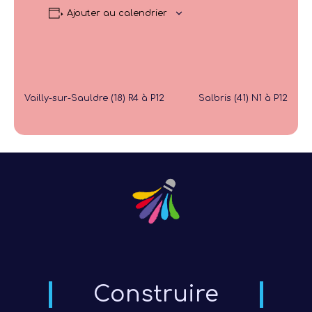
Ajouter au calendrier
Vailly-sur-Sauldre (18) R4 à P12
Salbris (41) N1 à P12
Construire