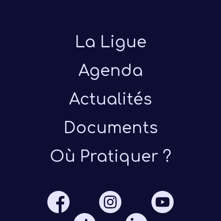
La Ligue
Agenda
Actualités
Présen
Documents
Les 
Où Pratiquer ?
Notre
Ré