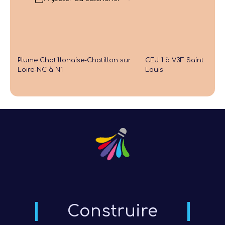
Plume Chatillonaise-Chatillon sur
CEJ 1 à V3F Saint
Loire-NC à N1
Louis
Construire