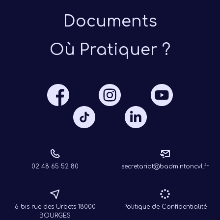
Documents
Où Pratiquer ?
Présen
Les 
Notre
Ré
02 48 65 52 80
secretariat@badmintoncvl.fr
6 bis rue des Urbets 18000
Politique de Confidentialité
BOURGES