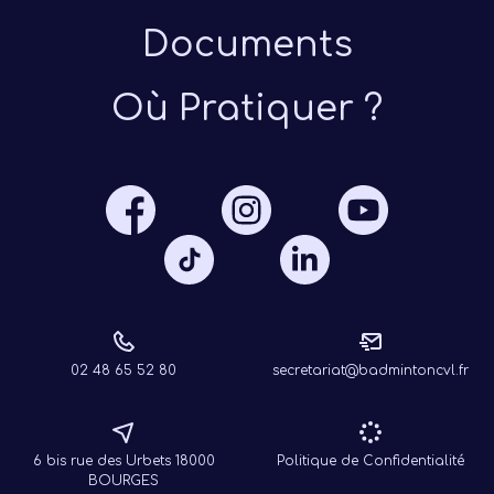
Documents
Où Pratiquer ?
Présen
Les 
Notre
Ré
02 48 65 52 80
secretariat@badmintoncvl.fr
6 bis rue des Urbets 18000
Politique de Confidentialité
BOURGES