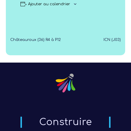
Ajouter au calendrier
Châteauroux (36) R4 à P12
ICN (J03)
Construire