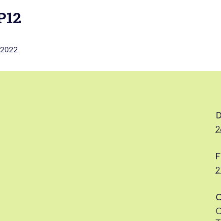
P12
 2022
 actu :
D
2
nérale
F
2
C
C