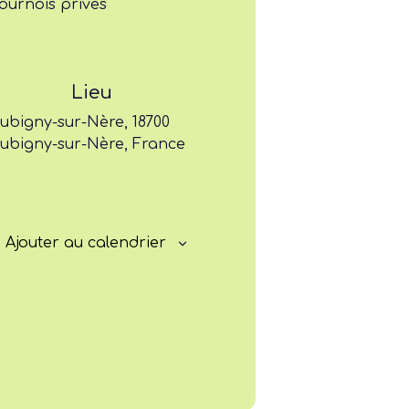
ournois privés
Former
Progresser
Lieu
ubigny-sur-Nère, 18700
Rayonner
ubigny-sur-Nère, France
Ajouter au calendrier