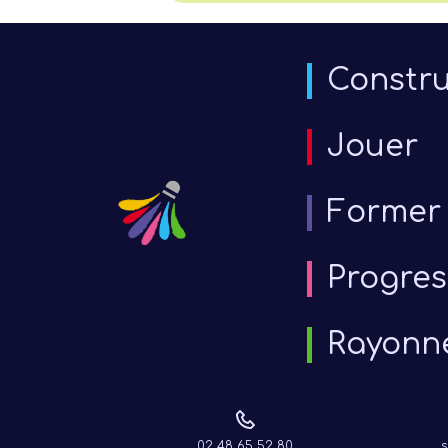
Constru
Jouer
Former
Progres
Rayonn
6 j
02 48 65 52 80
s