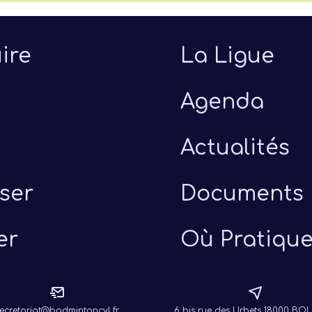
ire
La Ligue
Agenda
Actualités
ser
Documents
er
Où Pratique
uillet 2026
ecretariat@badmintoncvl.fr
6 bis rue des Urbets 18000 B