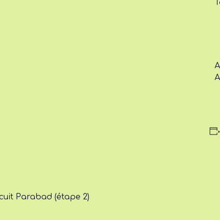
T
A
A
cuit Parabad (étape 2)