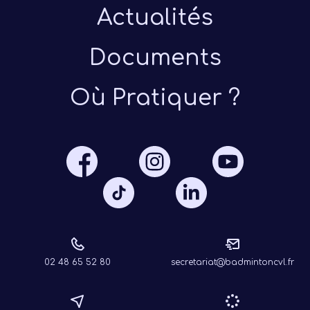
Actualités
Documents
Où Pratiquer ?
Présen
Les 
Notre
Ré
02 48 65 52 80
secretariat@badmintoncvl.fr