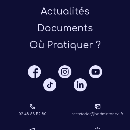
Actualités
Documents
Où Pratiquer ?
Présen
Les 
Notre
Ré
02 48 65 52 80
secretariat@badmintoncvl.fr