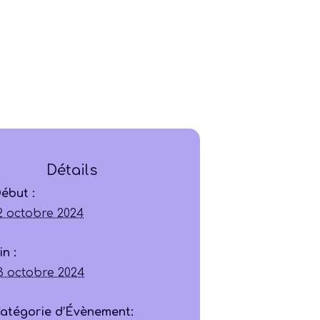
Ligue
Détails
ébut :
Construire
2 octobre 2024
Jouer
in :
3 octobre 2024
Former
atégorie d’Évènement: