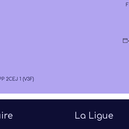
F
PP 2
CEJ 1 (V3F)
ire
La Ligue