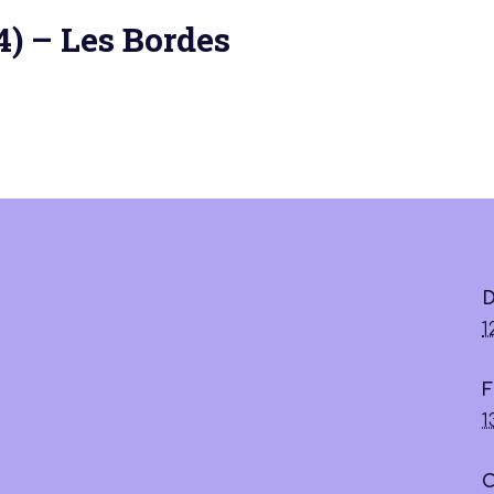
4) – Les Bordes
 actu :
nérale
D
1
F
1
C