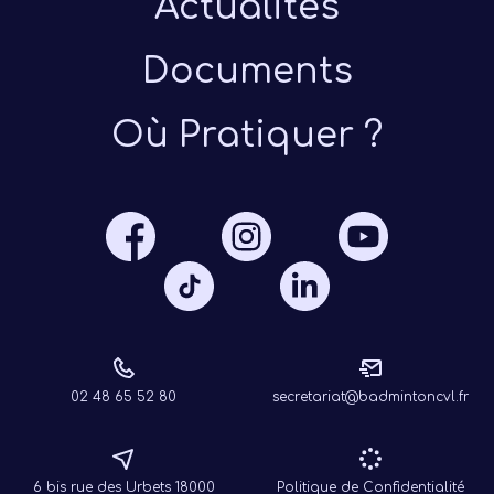
Actualités
Documents
Où Pratiquer ?
Présen
Les 
Notre
Ré
02 48 65 52 80
secretariat@badmintoncvl.fr
6 bis rue des Urbets 18000
Politique de Confidentialité