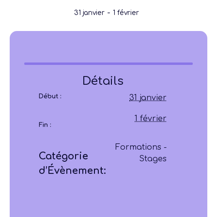
-
31 janvier
1 février
Détails
Début :
31 janvier
1 février
Fin :
Formations -
Catégorie
Stages
d’Évènement: