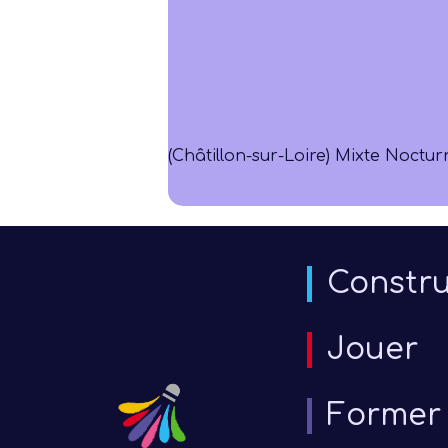
(Châtillon-sur-Loire) Mixte Noctur
Constru
Jouer
Former