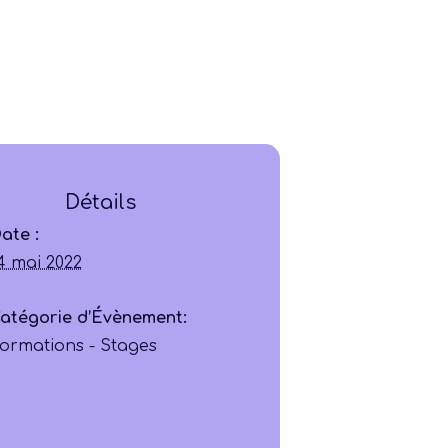
Ligue
Détails
Construire
ate :
4 mai 2022
Jouer
atégorie d’Évènement:
ormations - Stages
Former
Progresser