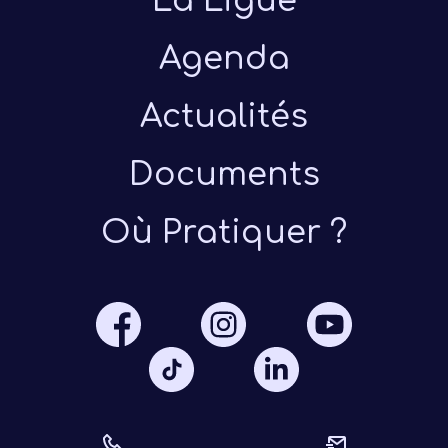
La Ligue
Agenda
Actualités
Documents
Présen
Où Pratiquer ?
Les 
Notre
Ré