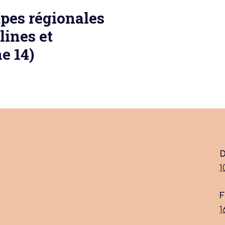
upes régionales
lines et
e 14)
 actu :
nérale
D
1
F
1