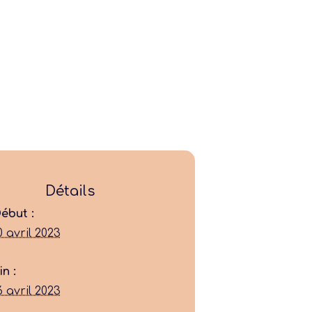
Ligue
Détails
ébut :
Construire
0 avril 2023
Jouer
in :
6 avril 2023
Former