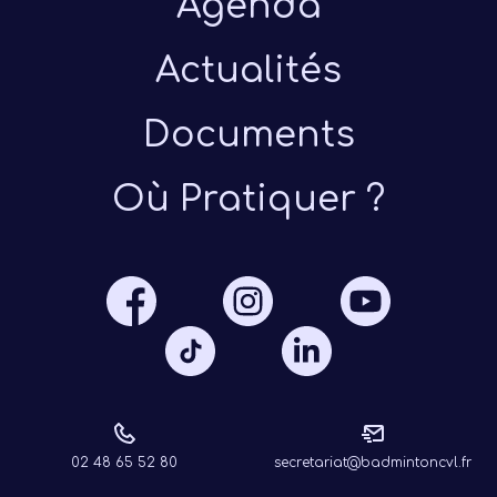
Agenda
Actualités
Documents
Où Pratiquer ?
Présen
Les 
Notre
Ré
02 48 65 52 80
secretariat@badmintoncvl.fr