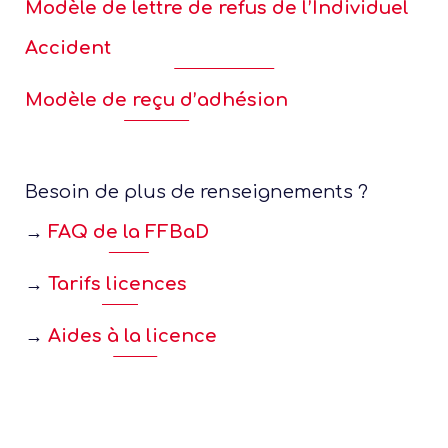
Modèle de lettre de refus de l’Individuel
Le pa
Accident
perfo
f
Modèle de reçu d’adhésion
L
e
Besoin de plus de renseignements ?
La for
rég
→
FAQ de la FFBaD
→
Tarifs licences
→
Aides à la licence