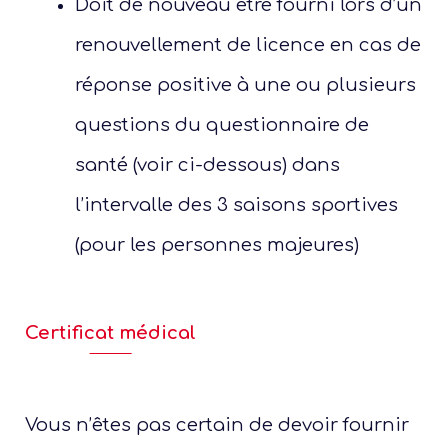
Doit de nouveau être fourni lors d’un
renouvellement de licence en cas de
réponse positive à une ou plusieurs
questions du questionnaire de
santé (voir ci-dessous) dans
votre
l’intervalle des 3 saisons sportives
(pour les personnes majeures)
diffé
dispo
féd
Certificat médical
Un p
Vous n’êtes pas certain de devoir fournir