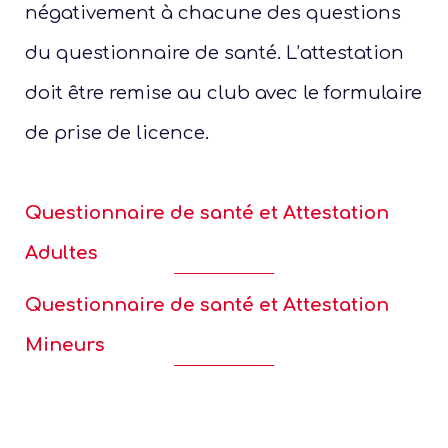
négativement à chacune des questions
du questionnaire de santé. L’attestation
doit être remise au club avec le formulaire
D
Enca
de prise de licence.
Tech
Bén
Questionnaire de santé et Attestation
D
Adultes
G
O
Questionnaire de santé et Attestation
Tech
Mineurs
Inscri
form