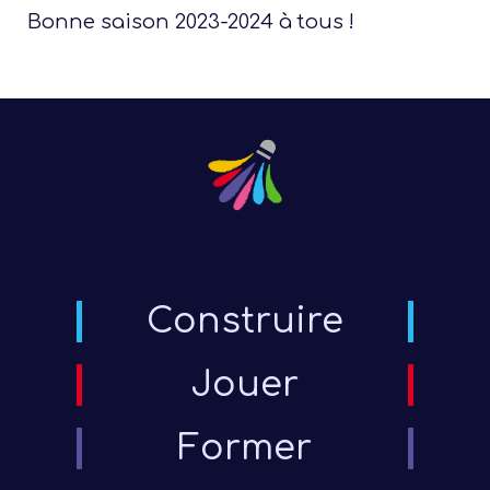
Bonne saison 2023-2024 à tous !
Les 
Construire
rég
Port
Jouer
événe
s
Former