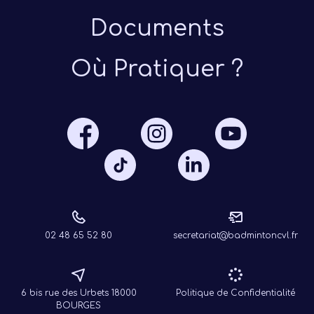
Documents
Où Pratiquer ?
Présen
Les 
Notre
Ré
02 48 65 52 80
secretariat@badmintoncvl.fr
6 bis rue des Urbets 18000
Politique de Confidentialité
BOURGES