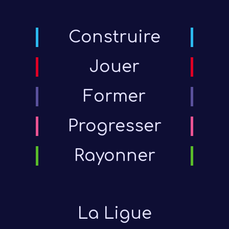
Construire
Jouer
Former
Progresser
Rayonner
Présen
Les 
La Ligue
Notre