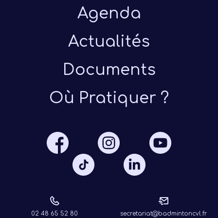
Ré
Agenda
Actualités
Documents
Où Pratiquer ?
02 48 65 52 80
secretariat@badmintoncvl.fr