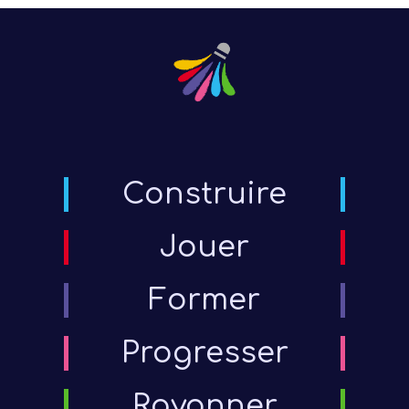
Je
Adu
Construire
tour
Jouer
c
Former
Progresser
Rayonner