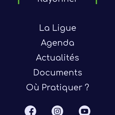
La Ligue
Agenda
Actualités
D
Enca
Documents
Tech
Bén
Où Pratiquer ?
D
G
O
Tech