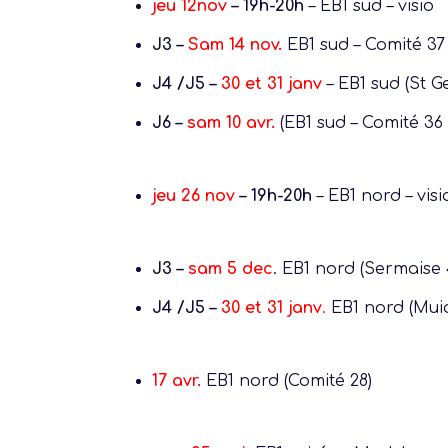
jeu 12nov
–
19h-20h
–
EB1
sud –
visio
J3 –
Sam 14 nov.
EB1 sud –
Comité 37
J4 /J5 –
30 et 31 janv
–
EB1 sud
(St G
J6 –
sam 10 avr.
(
EB1 sud
– Comité 36 
jeu 26 nov
– 19h-20h
–
EB1 nord
– visi
J3 –
sam 5 dec
.
EB1 nord
(Sermaise 
J4 /J5 –
30 et 31 janv
.
EB1 nord (
Muid
17 avr.
EB1 nord
(Comité 28)