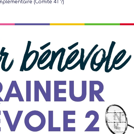
plémentaire (
Comité 41 ?)