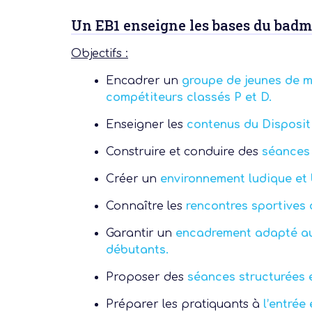
Un EB1 enseigne les bases du badmi
Objectifs :
Encadrer un
groupe
de jeunes de m
compétiteurs classés P et D.
Enseigner
les
contenus du Disposit
Construire et conduire des
séances
Notre dernière
Créer un
environnement ludique et 
Connaître les
rencontres sportives
Assemblée Gé
Garantir un
encadrement adapté au
2026
débutants.
Proposer des
séances structurées e
Préparer les pratiquants à
l’
entrée 