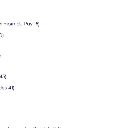
ermain du Puy 18)
?)
o
45)
es 41)