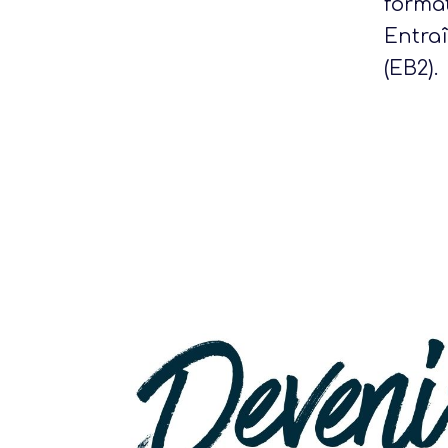
format
Entraî
(EB2).