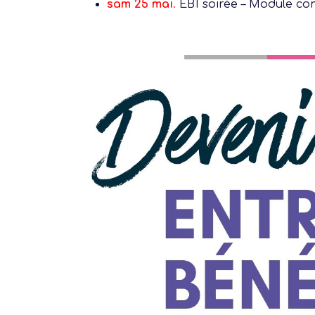
sam 25 mai
.
EB1 soirée –
Module com