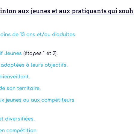
nton aux jeunes et aux pratiquants qui souha
oins de 13 ans et/ou d’adultes
if Jeunes
(étapes 1 et 2).
 adaptées
à leurs objectifs.
 actu :
bienveillant
.
de son territoire
.
nérale
x jeunes ou aux compétiteurs
t diversifiées
.
en compétition
.