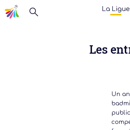
La Ligue
Les ent
Un an
badmin
public
compét