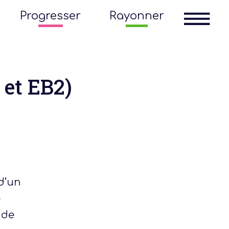
Progresser
Rayonner
 et EB2)
d’un
e
 de