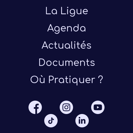
La Ligue
Le pa
Agenda
perfo
f
Actualités
L
e
Documents
La for
rég
Où Pratiquer ?