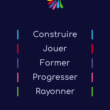
form
Cat
form
Construire
Jouer
Former
Progresser
Rayonner