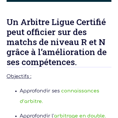
Un Arbitre Ligue Certifié
peut officier sur des
matchs de niveau R et N
grâce à l’amélioration de
votre
ses compétences.
diffé
Objectifs :
dispo
féd
Approfondir ses
connaissances
Un p
d’arbitre
.
Approfondir l’
arbitrage en double
.