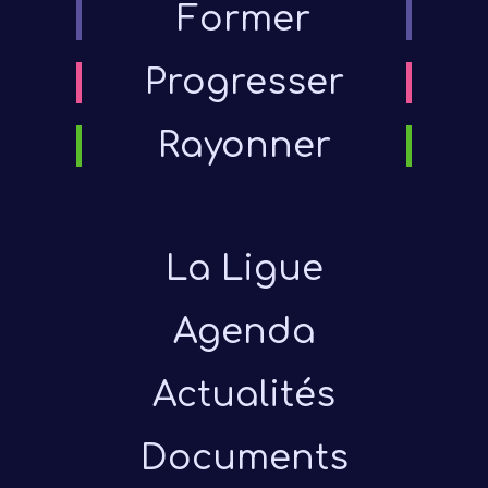
Former
diffé
Progresser
dispo
féd
Rayonner
Un p
La Ligue
Agenda
Actualités
Documents